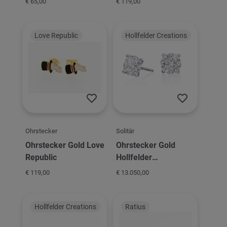
€ 65,00
€ 119,00
Love Republic
Hollfelder Creations
Ohrstecker
Solitär
Ohrstecker Gold Love
Ohrstecker Gold
Republic
Hollfelder
Schmuckmanufaktur
€ 119,00
€ 13.050,00
Solitär 4er Krappe
Hollfelder Creations
Ratius