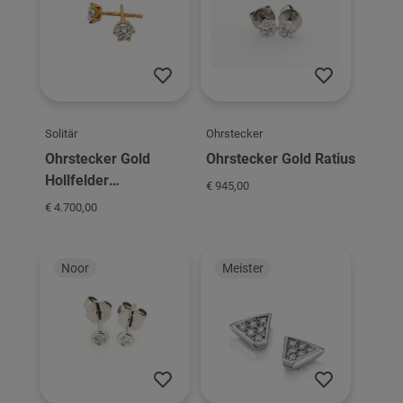
Solitär
Ohrstecker
Ohrstecker Gold
Ohrstecker Gold Ratius
Hollfelder
€ 945,00
Schmuckmanufaktur
€ 4.700,00
Solitär 6er Krappe
Noor
Meister