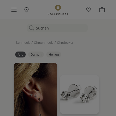
Mein W
/
/
Schmuck
Ohrschmuck
Ohrstecker
Alle
Damen
Herren