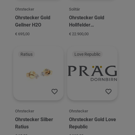
Ohrstecker
Solitär
Ohrstecker Gold
Ohrstecker Gold
Gellner H2O
Hollfelder
Schmuckmanufaktur
€ 695,00
€ 22.900,00
Solitär 4er Krappe
Ratius
Love Republic
Ohrstecker
Ohrstecker
Ohrstecker Silber
Ohrstecker Gold Love
Ratius
Republic