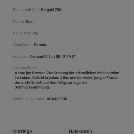
Edelmetall Gold
Rotgold 750
Marke
Bron
Kollektion
Joy
Geschlecht
Damen
Edelstein
Diamant 0.1 ct BRI G VVS1
Beschreibung
A true joy forever. Zur Krönung der erfreulichen Meilensteine
im Leben. Beliebt in jedem Alter, und bei vielen jungen Frauen
der erste Schritt auf dem Weg zur eigenen
Schmucksammlung.
Hersteller-Nummer
8OR4880BR
Ohrringe
Halsketten