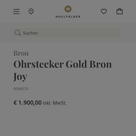
Mein W
Bron
Ohrstecker Gold Bron
Joy
0098570
€ 1.900,00
Zum
Ende
der