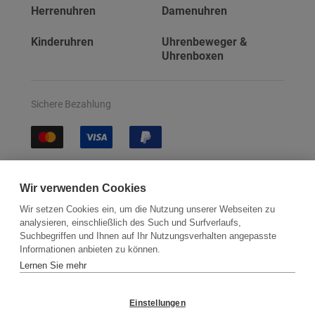
Herrenuhren
Damenuhren
Kinderuhren
Uhrenbeweger &
Uhrenboxen
Sichere Bezahlung
Sichere Lieferung
Wir verwenden Cookies
Wir setzen Cookies ein, um die Nutzung unserer Webseiten zu
analysieren, einschließlich des Such und Surfverlaufs,
Suchbegriffen und Ihnen auf Ihr Nutzungsverhalten angepasste
Informationen anbieten zu können.
Lernen Sie mehr
Kontakt
Newsletter
Partner
Versand
Widerrufsbelehrung
Einstellungen