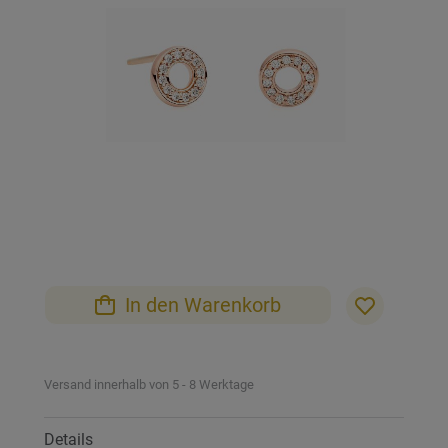
Bildgalerie
springen
Zum
Anfang
der
Bildgalerie
In den Warenkorb
springen
Versand innerhalb von 5 - 8 Werktage
Details