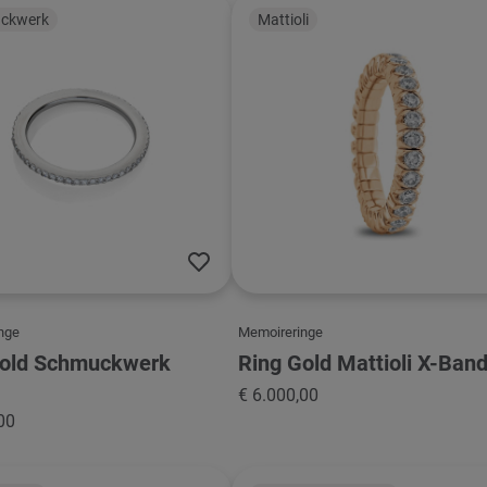
ckwerk
Mattioli
nge
Memoireringe
Gold Schmuckwerk
Ring Gold Mattioli X-Ban
€ 6.000,00
00