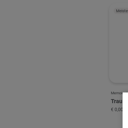
Meiste
Memoireri
Trauri
€ 0,00