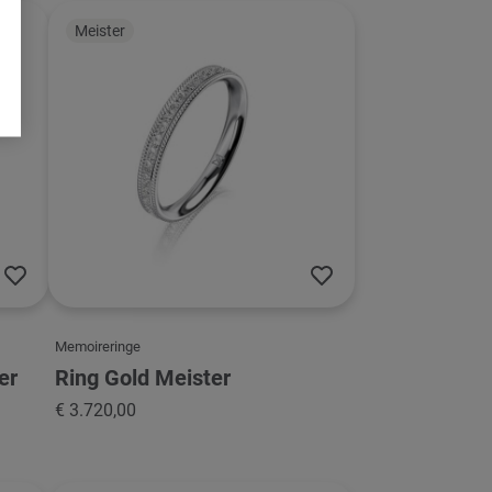
Meister
Memoireringe
er
Ring Gold Meister
€ 3.720,00