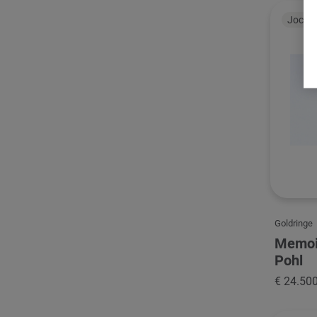
Jochen
Goldringe
Memoir
Pohl
€ 24.50