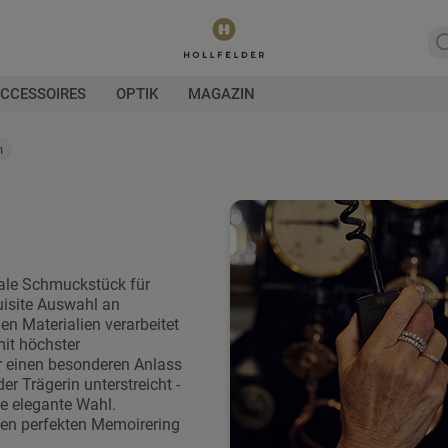
CCESSOIRES
OPTIK
MAGAZIN
n
eale Schmuckstück für
uisite Auswahl an
n Materialien verarbeitet
mit höchster
r einen besonderen Anlass
er Trägerin unterstreicht -
ne elegante Wahl.
 den perfekten Memoirering