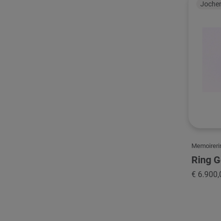
Jochen
Memoireri
Ring G
€ 6.900,