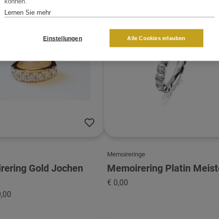
können.
Lernen Sie mehr
 Pohl
Meister
Einstellungen
Alle Cookies erlauben
Memoireringe
ering Gold Jochen
Memoirering Platin Meist
€ 0,00
0,00