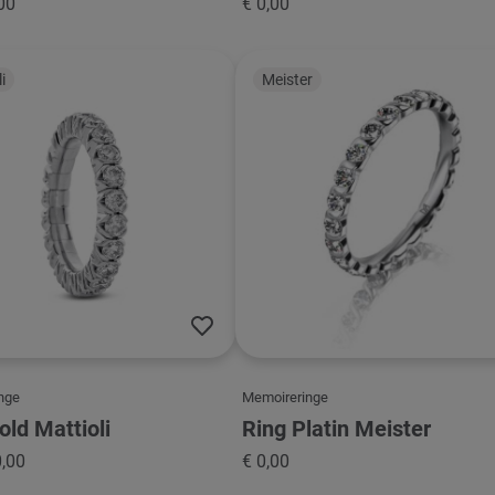
00
€ 0,00
i
Meister
nge
Memoireringe
old Mattioli
Ring Platin Meister
0,00
€ 0,00