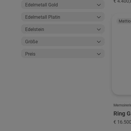
€ 4.400,
Edelmetall Gold
Edelmetall Platin
Mattiol
Edelstein
Größe
Preis
Memoireri
Ring G
€ 16.50