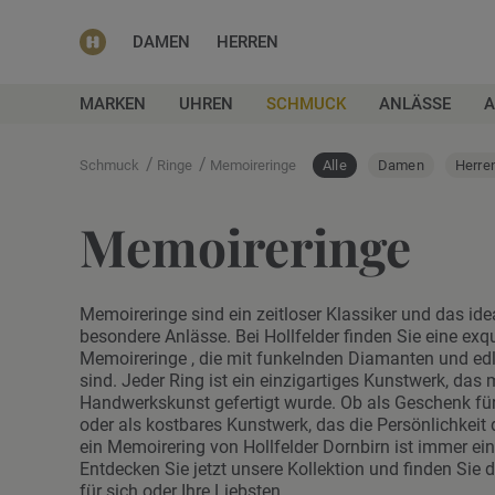
DAMEN
HERREN
MARKEN
UHREN
SCHMUCK
ANLÄSSE
A
/
/
Schmuck
Ringe
Memoireringe
Alle
Damen
Herre
Memoireringe
Memoireringe sind ein zeitloser Klassiker und das id
besondere Anlässe. Bei Hollfelder finden Sie eine exq
Memoireringe , die mit funkelnden Diamanten und edle
sind. Jeder Ring ist ein einzigartiges Kunstwerk, das 
Handwerkskunst gefertigt wurde. Ob als Geschenk fü
oder als kostbares Kunstwerk, das die Persönlichkeit d
ein Memoirering von Hollfelder Dornbirn ist immer ei
Entdecken Sie jetzt unsere Kollektion und finden Sie
für sich oder Ihre Liebsten.