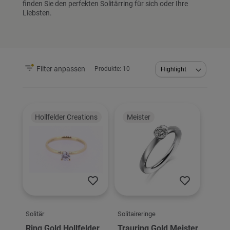
finden Sie den perfekten Solitärring für sich oder Ihre
Liebsten.
Filter anpassen
Produkte:
10
Abstei
sortier
Hollfelder Creations
Meister
Solitär
Solitaireringe
Ring Gold Hollfelder
Trauring Gold Meister