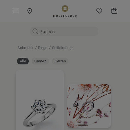
Mein W
/
/
Schmuck
Ringe
Solitaireringe
Alle
Damen
Herren