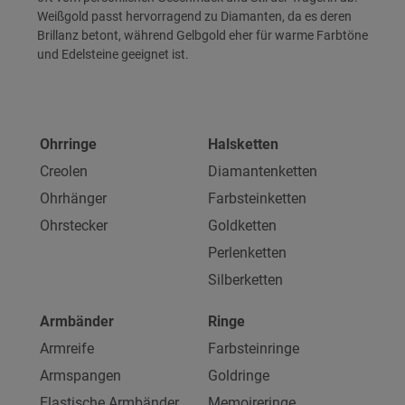
Weißgold passt hervorragend zu Diamanten, da es deren
Brillanz betont, während Gelbgold eher für warme Farbtöne
und Edelsteine geeignet ist.
Ohrringe
Halsketten
Creolen
Diamantenketten
Ohrhänger
Farbsteinketten
Ohrstecker
Goldketten
Perlenketten
Silberketten
Armbänder
Ringe
Armreife
Farbsteinringe
Armspangen
Goldringe
Elastische Armbänder
Memoireringe