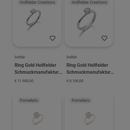
Hollfelder Creations
Hollfelder Creations
Solitär
Solitär
Ring Gold Hollfelder
Ring Gold Hollfelder
Schmuckmanufaktur
Schmuckmanufaktur
Solitär 4er Krappe
Solitär 6er Krappe
€ 11.900,00
€ 8.100,00
Pomellato
Pomellato