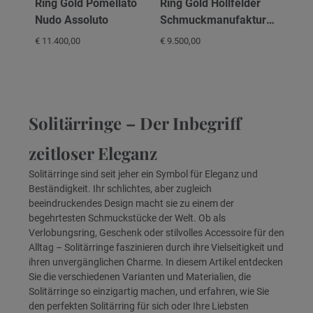
Ring Gold Pomellato
Ring Gold Hollfelder
Nudo Assoluto
Schmuckmanufaktur
Solitär 4er Krappe
€ 11.400,00
€ 9.500,00
Solitärringe – Der Inbegriff
zeitloser Eleganz
Solitärringe sind seit jeher ein Symbol für Eleganz und
Beständigkeit. Ihr schlichtes, aber zugleich
beeindruckendes Design macht sie zu einem der
begehrtesten Schmuckstücke der Welt. Ob als
Verlobungsring, Geschenk oder stilvolles Accessoire für den
Alltag – Solitärringe faszinieren durch ihre Vielseitigkeit und
ihren unvergänglichen Charme. In diesem Artikel entdecken
Sie die verschiedenen Varianten und Materialien, die
Solitärringe so einzigartig machen, und erfahren, wie Sie
den perfekten Solitärring für sich oder Ihre Liebsten