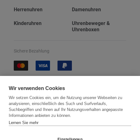
Herrenuhren
Damenuhren
Kinderuhren
Uhrenbeweger &
Uhrenboxen
Sichere Bezahlung
Sichere Lieferung
Wir verwenden Cookies
Wir setzen Cookies ein, um die Nutzung unserer Webseiten zu
analysieren, einschließlich des Such und Surfverlaufs,
Suchbegriffen und Ihnen auf Ihr Nutzungsverhalten angepasste
Informationen anbieten zu können.
Lernen Sie mehr
Kontakt
Newsletter
Partner
Versand
Widerrufsbelehrung
Einstellungen