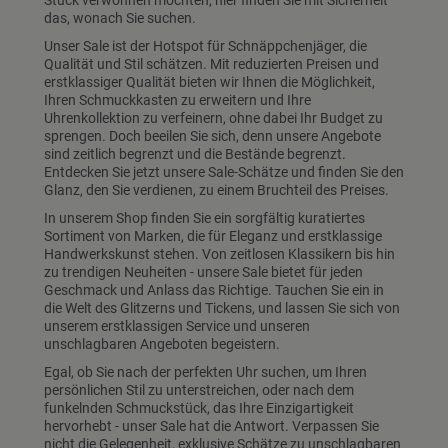
Stück verwöhnen möchten, hier finden Sie mit Sicherheit
das, wonach Sie suchen.
Unser Sale ist der Hotspot für Schnäppchenjäger, die
Qualität und Stil schätzen. Mit reduzierten Preisen und
erstklassiger Qualität bieten wir Ihnen die Möglichkeit,
Ihren Schmuckkasten zu erweitern und Ihre
Uhrenkollektion zu verfeinern, ohne dabei Ihr Budget zu
sprengen. Doch beeilen Sie sich, denn unsere Angebote
sind zeitlich begrenzt und die Bestände begrenzt.
Entdecken Sie jetzt unsere Sale-Schätze und finden Sie den
Glanz, den Sie verdienen, zu einem Bruchteil des Preises.
In unserem Shop finden Sie ein sorgfältig kuratiertes
Sortiment von Marken, die für Eleganz und erstklassige
Handwerkskunst stehen. Von zeitlosen Klassikern bis hin
zu trendigen Neuheiten - unsere Sale bietet für jeden
Geschmack und Anlass das Richtige. Tauchen Sie ein in
die Welt des Glitzerns und Tickens, und lassen Sie sich von
unserem erstklassigen Service und unseren
unschlagbaren Angeboten begeistern.
Egal, ob Sie nach der perfekten Uhr suchen, um Ihren
persönlichen Stil zu unterstreichen, oder nach dem
funkelnden Schmuckstück, das Ihre Einzigartigkeit
hervorhebt - unser Sale hat die Antwort. Verpassen Sie
nicht die Gelegenheit, exklusive Schätze zu unschlagbaren