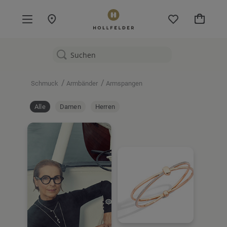
Mein W
/
/
Schmuck
Armbänder
Armspangen
Alle
Damen
Herren