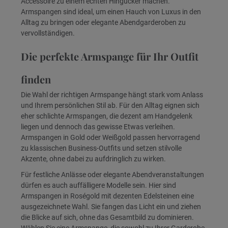
Accessoire zu einem echten Hingucker machen.
Armspangen sind ideal, um einen Hauch von Luxus in den
Alltag zu bringen oder elegante Abendgarderoben zu
vervollständigen.
Die perfekte Armspange für Ihr Outfit
finden
Die Wahl der richtigen Armspange hängt stark vom Anlass
und Ihrem persönlichen Stil ab. Für den Alltag eignen sich
eher schlichte Armspangen, die dezent am Handgelenk
liegen und dennoch das gewisse Etwas verleihen.
Armspangen in Gold oder Weißgold passen hervorragend
zu klassischen Business-Outfits und setzen stilvolle
Akzente, ohne dabei zu aufdringlich zu wirken.
Für festliche Anlässe oder elegante Abendveranstaltungen
dürfen es auch auffälligere Modelle sein. Hier sind
Armspangen in Roségold mit dezenten Edelsteinen eine
ausgezeichnete Wahl. Sie fangen das Licht ein und ziehen
die Blicke auf sich, ohne das Gesamtbild zu dominieren.
Wählen Sie eine Armspange, die sowohl zu Ihrer Garderobe