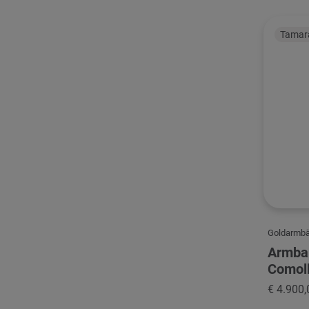
Tamara
Goldarmb
Armba
Comoll
€ 4.900,