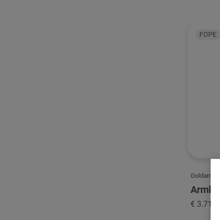
FOPE
Goldarmb
Armba
€ 3.710,