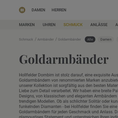
DAMEN
HERREN
MARKEN
UHREN
SCHMUCK
ANLÄSSE
A
/
/
Schmuck
Armbänder
Goldarmbänder
Alle
Damen
Goldarmbänder
Hollfelder Dornbirn ist stolz darauf, eine exquisite 
Goldarmbändern von renommierten Marken anzubiet
unserer Kollektion ist sorgfältig aus den besten Mater
Liebe zum Detail verarbeitet. Wir haben eine breite Pa
Designs, von klassischen und eleganten Armbändern
trendigen Modellen. Ob als schlichter Solitär oder kuns
funkelnden Diamanten - bei Hollfelder finden Sie eine
Goldarmbändern für jeden Geschmack und Anlass. Da
glamouröses Statement und unterstreichen Ihren indiv