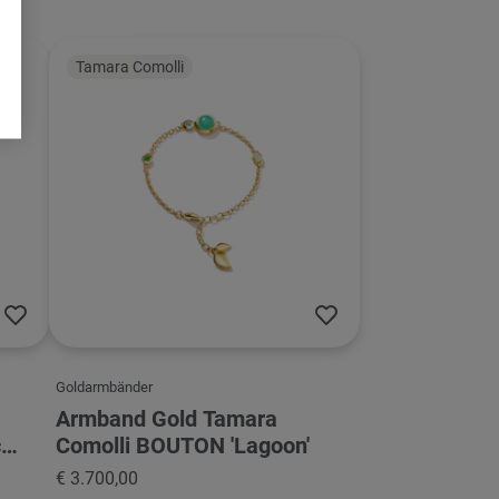
Tamara Comolli
Goldarmbänder
Armband Gold Tamara
co
Comolli BOUTON 'Lagoon'
€ 3.700,00