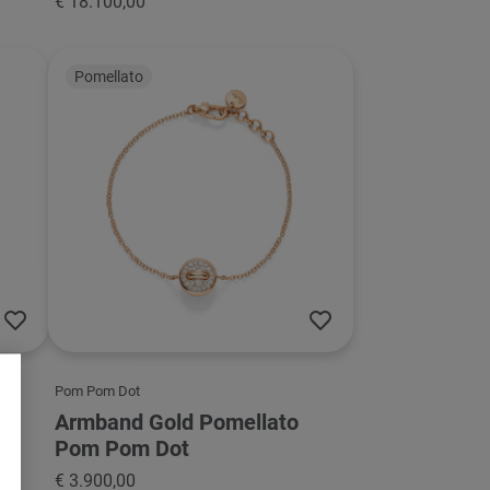
€ 18.100,00
Pomellato
Pom Pom Dot
Armband Gold Pomellato
Pom Pom Dot
€ 3.900,00