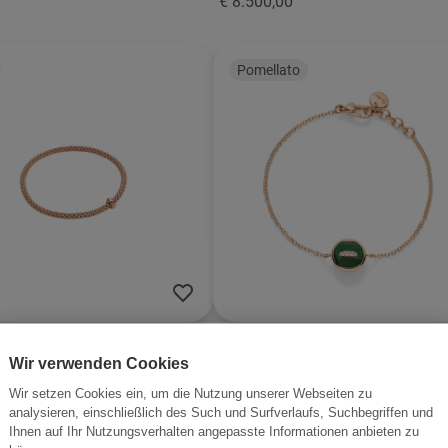
€ 8.500,00
Pomellato
änder
Pom Pom Dot
Wir verwenden Cookies
nd Gold FOPE PRIMA
Armband Gold Pomellato
Wir setzen Cookies ein, um die Nutzung unserer Webseiten zu
Pom Pom Dot
analysieren, einschließlich des Such und Surfverlaufs, Suchbegriffen und
00
Ihnen auf Ihr Nutzungsverhalten angepasste Informationen anbieten zu
€ 2.650,00