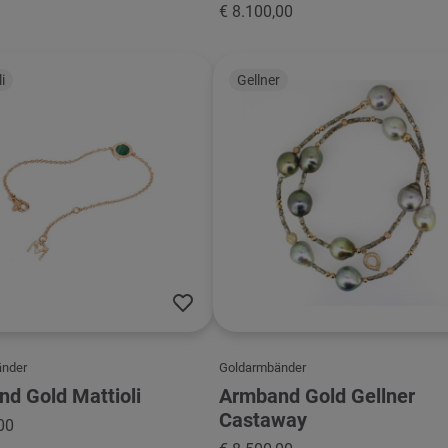
€ 8.100,00
i
Gellner
änder
Goldarmbänder
d Gold Mattioli
Armband Gold Gellner
Castaway
00