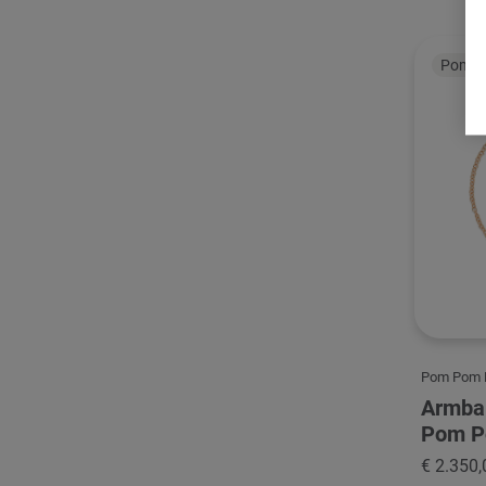
Pomell
Pom Pom 
Armba
Pom P
€ 2.350,