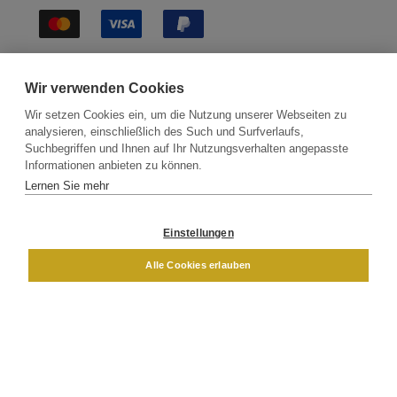
Sichere Lieferung
Wir verwenden Cookies
Wir setzen Cookies ein, um die Nutzung unserer Webseiten zu
analysieren, einschließlich des Such und Surfverlaufs,
Suchbegriffen und Ihnen auf Ihr Nutzungsverhalten angepasste
Informationen anbieten zu können.
Lernen Sie mehr
Kontakt
Newsletter
Partner
Versand
Widerrufsbelehrung
Einstellungen
DAMEN
HERREN
Alle Cookies erlauben
Impressum
AGB
Datenschutz