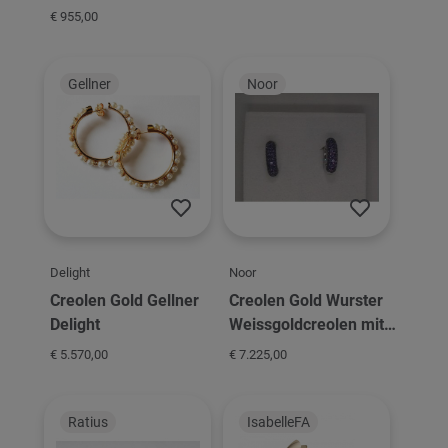
€ 955,00
Gellner
Noor
Delight
Noor
Creolen Gold Gellner
Creolen Gold Wurster
Delight
Weissgoldcreolen mit
Amethyst
€ 5.570,00
€ 7.225,00
Ratius
IsabelleFA