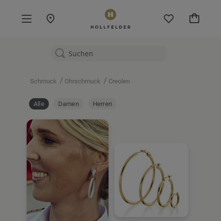
Mein W
/
/
Schmuck
Ohrschmuck
Creolen
Alle
Damen
Herren