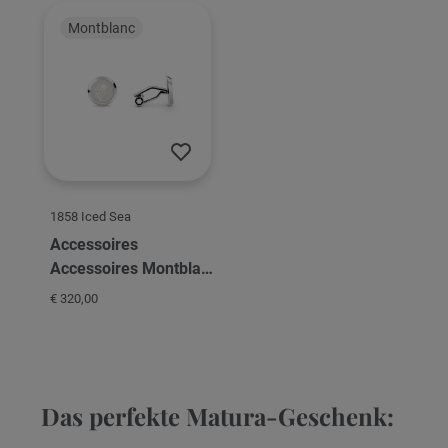
Classic Gold
Alligatorleder LeGrand
schwarz
Montblanc
1858 Iced Sea
Accessoires
Accessoires Montblanc
1858 Iced Sea
€ 320,00
Mansschettenknöpfe
Das perfekte Matura-Geschenk: