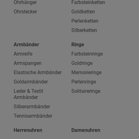
Ohrhänger
Farbsteinketten
Ohrstecker
Goldketten
Perlenketten
Silberketten
Armbänder
Ringe
Armreife
Farbsteinringe
Armspangen
Goldringe
Elastische Armbänder
Memoireringe
Goldarmbänder
Perlenringe
Leder & Textil
Solitaireringe
Armbänder
Silberarmbänder
Tennisarmbänder
Herrenuhren
Damenuhren