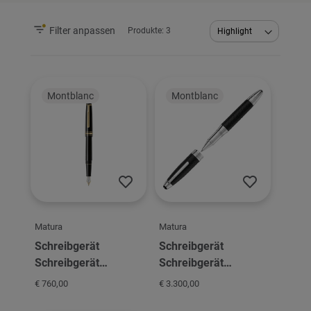
Filter anpassen
Produkte:
3
Abstei
sortier
Montblanc
Montblanc
Matura
Matura
Schreibgerät
Schreibgerät
Schreibgerät
Schreibgerät
Montblanc
Montblanc
€ 760,00
€ 3.300,00
Meisterstück MS FP B
Meisterstück MS RB