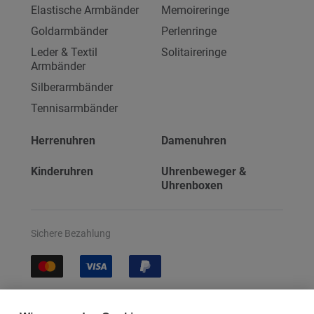
Elastische Armbänder
Memoireringe
Goldarmbänder
Perlenringe
Leder & Textil
Solitaireringe
Armbänder
Silberarmbänder
Tennisarmbänder
Herrenuhren
Damenuhren
Kinderuhren
Uhrenbeweger &
Uhrenboxen
Sichere Bezahlung
Sichere Lieferung