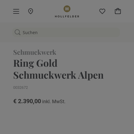
Mein W
Schmuckwerk
Ring Gold
Schmuckwerk Alpen
0032672
€ 2.390,00
Zum
Ende
der