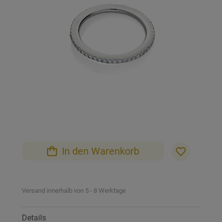
Bildgalerie
springen
Zum
Anfang
der
Bildgalerie
In den Warenkorb
springen
Versand innerhalb von 5 - 8 Werktage
Details