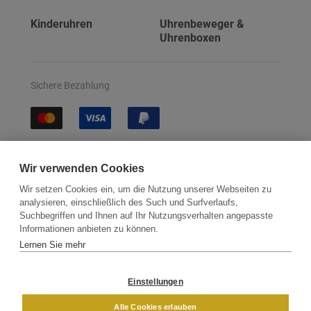
Kinderuhren
Uhrenbeweger &
Uhrenboxen
Sichere Bezahlung
Sichere Lieferung
Wir verwenden Cookies
Wir setzen Cookies ein, um die Nutzung unserer Webseiten zu
analysieren, einschließlich des Such und Surfverlaufs,
Suchbegriffen und Ihnen auf Ihr Nutzungsverhalten angepasste
Informationen anbieten zu können.
Lernen Sie mehr
Kontakt
Newsletter
Partner
Versand
Widerrufsbelehrung
Einstellungen
DAMEN
HERREN
Alle Cookies erlauben