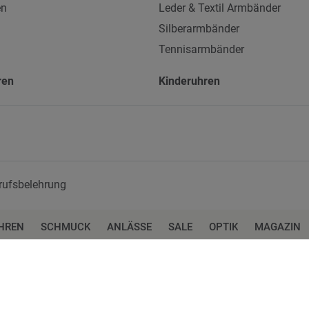
en
Leder & Textil Armbänder
Silberarmbänder
Tennisarmbänder
ren
Kinderuhren
rufsbelehrung
HREN
SCHMUCK
ANLÄSSE
SALE
OPTIK
MAGAZIN