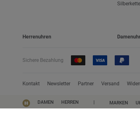
Silberkett
Herrenuhren
Damenuh
Sichere Bezahlung
Kontakt
Newsletter
Partner
Versand
Wider
DAMEN
HERREN
|
MARKEN
U
Impressum
AGB
Datenschutz