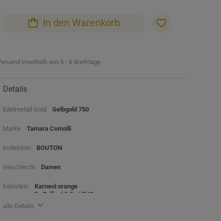
In den Warenkorb
ersand innerhalb von 5 - 8 Werktage
Details
Edelmetall Gold
Gelbgold 750
Marke
Tamara Comolli
Kollektion
BOUTON
Geschlecht
Damen
Edelstein
Karneol orange
2x Brillant 0.2 ct F,VS
alle Details
Beschreibung