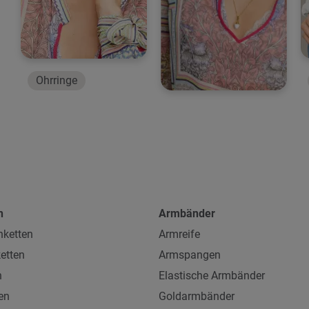
Ohrringe
n
Armbänder
ketten
Armreife
etten
Armspangen
n
Elastische Armbänder
en
Goldarmbänder