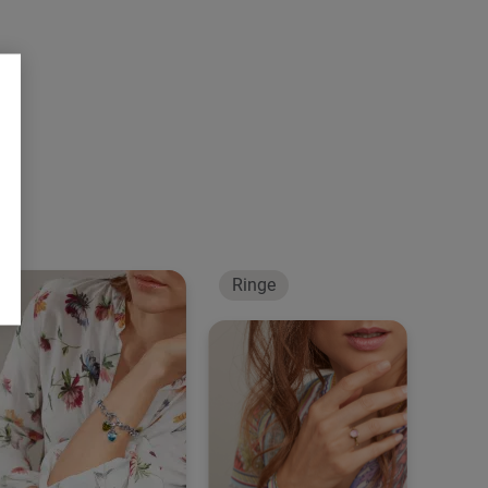
Abgeleitet vom französischen Wort „bouton“ für Knopf, besticht
die beliebte BOUTON Kollektion durch ihre runden und
organischen Formen. Lassen Sie sich von den klassischen
Cabochons und ihren leuchtenden Farben, gepaart mit
Diamanten und Saphiren, verzaubern.
Hersteller-Nummer
E-BOU-Carn-Cl-yg
GTIN
9910688020011
Ringe