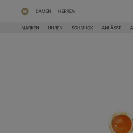
DAMEN
HERREN
MARKEN
UHREN
SCHMUCK
ANLÄSSE
A
Zum
Ende
der
Bildgalerie
springen