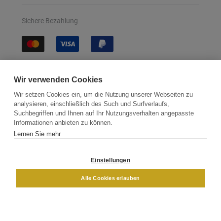
Sichere Bezahlung
Sichere Lieferung
Wir verwenden Cookies
Wir setzen Cookies ein, um die Nutzung unserer Webseiten zu
analysieren, einschließlich des Such und Surfverlaufs,
Suchbegriffen und Ihnen auf Ihr Nutzungsverhalten angepasste
Informationen anbieten zu können.
Lernen Sie mehr
Kontakt
Newsletter
Partner
Versand
Widerrufsbelehrung
Einstellungen
DAMEN
HERREN
Alle Cookies erlauben
Impressum
AGB
Datenschutz