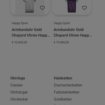
Happy Sport
Happy Sport
Armbanduhr Gold
Armbanduhr Gold
Chopard Uhren Happy
Chopard Uhren Happy
Sport Happy Sport 30
Sport
€ 10.600,00
€ 75.800,00
Ohrringe
Halsketten
Creolen
Diamantenketten
Ohrhänger
Farbsteinketten
Ohrstecker
Goldketten