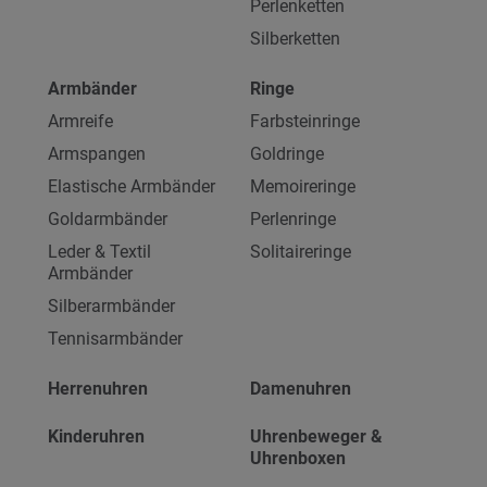
Perlenketten
Silberketten
Armbänder
Ringe
Armreife
Farbsteinringe
Armspangen
Goldringe
Elastische Armbänder
Memoireringe
Goldarmbänder
Perlenringe
Leder & Textil
Solitaireringe
Armbänder
Silberarmbänder
Tennisarmbänder
Herrenuhren
Damenuhren
Kinderuhren
Uhrenbeweger &
Uhrenboxen