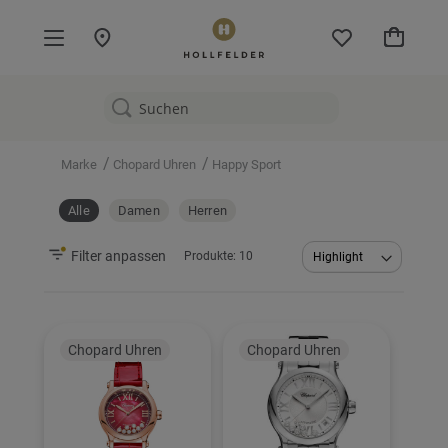
Mein W
/
/
Marke
Chopard Uhren
Happy Sport
Alle
Damen
Herren
Filter anpassen
Produkte:
10
Abstei
sortier
Chopard Uhren
Chopard Uhren