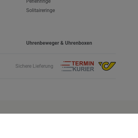
Perlenringe
Solitaireringe
Uhrenbeweger & Uhrenboxen
Sichere Lieferung
Finde mehr Inspiration