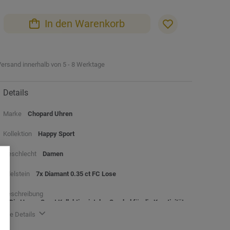
In den Warenkorb
ersand innerhalb von 5 - 8 Werktage
Details
Marke
Chopard Uhren
Kollektion
Happy Sport
Geschlecht
Damen
Edelstein
7x Diamant 0.35 ct FC Lose
Beschreibung
Die Happy Sport Kollektion ist das Symbol für die Kreativität und
Kühnheit von Chopard. Ihre verspielten, frei zwischen zwei
alle Details
Saphirgläsern tanzenden Edelsteine beflügeln die Fantasie seit
1993, als Chopard als erstes Haus Edelstahl mit Diamanten