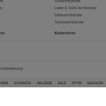
en
Goldarmbänder
en
Leder & Textil Armbänder
Silberarmbänder
Tennisarmbänder
ren
Kinderuhren
rufsbelehrung
HREN
SCHMUCK
ANLÄSSE
SALE
OPTIK
MAGAZIN