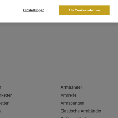
Einstellungen
Alle Cookies erlauben
n
Armbänder
ketten
Armreife
etten
Armspangen
n
Elastische Armbänder