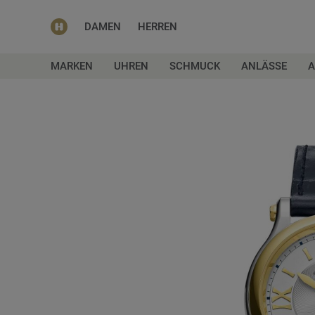
DAMEN
HERREN
MARKEN
UHREN
SCHMUCK
ANLÄSSE
A
Zum
Ende
der
Bildgalerie
springen