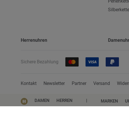
Perlenkett
Silberkett
Herrenuhren
Damenuh
Sichere Bezahlung
Kontakt
Newsletter
Partner
Versand
Wider
DAMEN
HERREN
|
MARKEN
U
Impressum
AGB
Datenschutz