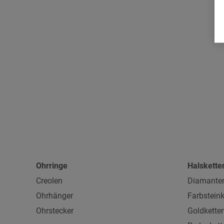
Ohrringe
Halskette
Creolen
Diamanten
Ohrhänger
Farbsteink
Ohrstecker
Goldkette