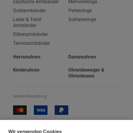
Elastische Armbänder
Memoireringe
Goldarmbänder
Perlenringe
Leder & Textil
Solitaireringe
Armbänder
Silberarmbänder
Tennisarmbänder
Herrenuhren
Damenuhren
Kinderuhren
Uhrenbeweger &
Uhrenboxen
Sichere Bezahlung
Sichere Lieferung
Wir verwenden Cookies