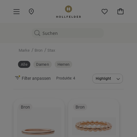
Mein W
/
/
Marke
Bron
Stax
Alle
Damen
Herren
Filter anpassen
Produkte:
4
Abstei
sortier
Bron
Bron