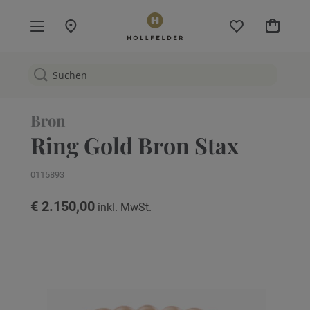
Mein W
Bron
Ring Gold Bron Stax
0115893
€ 2.150,00
Zum
Ende
der
Bildgalerie
springen