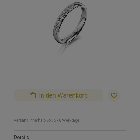
Bildgalerie
springen
Zum
Anfang
der
Bildgalerie
In den Warenkorb
springen
Versand innerhalb von 5 - 8 Werktage
Details