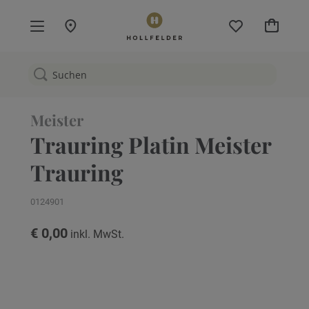
Mein W
Meister
Trauring Platin Meister
Trauring
0124901
€ 0,00
Zum
Ende
der