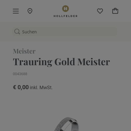
Mein W
Meister
Trauring Gold Meister
0043688
€ 0,00
Zum
Ende
der
Bildgalerie
springen