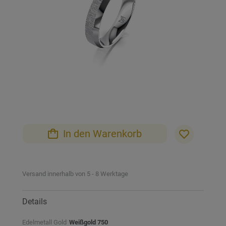
Zum
Anfang
der
Bildgalerie
In den Warenkorb
springen
Versand innerhalb von 5 - 8 Werktage
Details
Edelmetall Gold
Weißgold 750