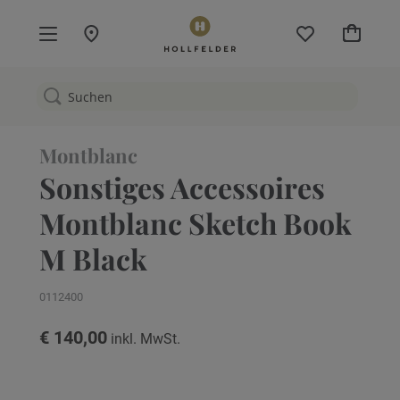
Mein W
Montblanc
Sonstiges Accessoires
Montblanc Sketch Book
M Black
0112400
€ 140,00
Zum
Ende