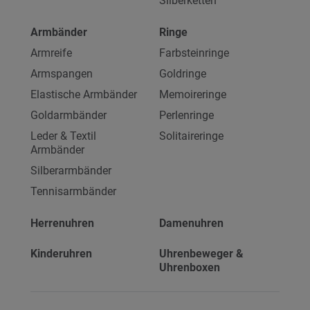
Silberketten
Armbänder
Ringe
Armreife
Farbsteinringe
Armspangen
Goldringe
Elastische Armbänder
Memoireringe
Goldarmbänder
Perlenringe
Leder & Textil
Solitaireringe
Armbänder
Silberarmbänder
Tennisarmbänder
Herrenuhren
Damenuhren
Kinderuhren
Uhrenbeweger &
Uhrenboxen