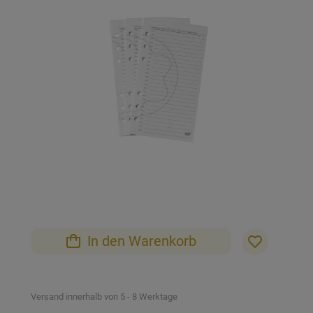
der
Bildgalerie
springen
Zum
Anfang
der
Bildgalerie
In den Warenkorb
springen
Versand innerhalb von 5 - 8 Werktage