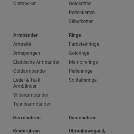
Ohrstecker
Goldketten
Perlenketten
Silberketten
Armbänder
Ringe
Armreife
Farbsteinringe
Armspangen
Goldringe
Elastische Armbänder
Memoireringe
Goldarmbänder
Perlenringe
Leder & Textil
Solitaireringe
Armbänder
Silberarmbänder
Tennisarmbänder
Herrenuhren
Damenuhren
Kinderuhren
Uhrenbeweger &