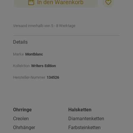
In den Warenkorb
springen
Versand innerhalb von 5 - 8 Werktage
Details
Marke
Montblanc
Kollektion
Writers Edition
Hersteller-Nummer
134526
Ohrringe
Halsketten
Creolen
Diamantenketten
Ohrhänger
Farbsteinketten