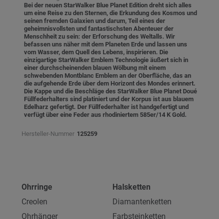
Bei der neuen StarWalker Blue Planet Edition dreht sich alles
um eine Reise zu den Sternen, die Erkundung des Kosmos und
seinen fremden Galaxien und darum, Teil eines der
geheimnisvollsten und fantastischsten Abenteuer der
Menschheit zu sein: der Erforschung des Weltalls. Wir
befassen uns näher mit dem Planeten Erde und lassen uns
vom Wasser, dem Quell des Lebens, inspirieren. Die
einzigartige StarWalker Emblem Technologie äußert sich in
einer durchscheinenden blauen Wölbung mit einem
schwebenden Montblanc Emblem an der Oberfläche, das an
die aufgehende Erde über dem Horizont des Mondes erinnert.
Die Kappe und die Beschläge des StarWalker Blue Planet Doué
Füllfederhalters sind platiniert und der Korpus ist aus blauem
Edelharz gefertigt. Der Füllfederhalter ist handgefertigt und
verfügt über eine Feder aus rhodiniertem 585er/14 K Gold.
Hersteller-Nummer
125259
Ohrringe
Halsketten
Creolen
Diamantenketten
Ohrhänger
Farbsteinketten