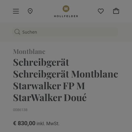
Mein W
Montblanc
Schreibgerät
Schreibgerät Montblanc
Starwalker FP M
StarWalker Doué
0086138
€ 830,00