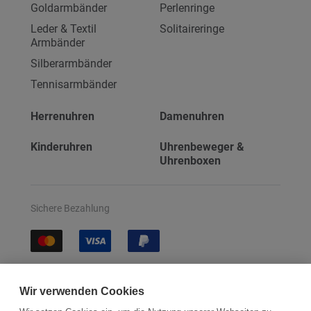
Goldarmbänder
Perlenringe
Leder & Textil
Solitaireringe
Armbänder
Silberarmbänder
Tennisarmbänder
Herrenuhren
Damenuhren
Kinderuhren
Uhrenbeweger &
Uhrenboxen
Sichere Bezahlung
Sichere Lieferung
Wir verwenden Cookies