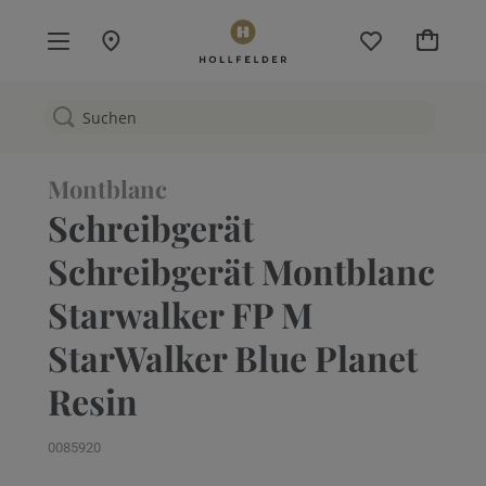
Mein W
Montblanc
Schreibgerät
Schreibgerät Montblanc
Starwalker FP M
StarWalker Blue Planet
Resin
0085920