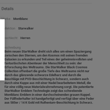
Details
Marke
Montblanc
Kollektion
Starwalker
Geschlecht
Herren
Beschreibung
Beim neuen StarWalker dreht sich alles um einen Spaziergang
zwischen den Sternen, um den Kosmos mit seinen fremden
Galaxien zu erkunden und Teil eines der geheimnisvollsten und
fantastischsten Abenteuer der Menschheit zu sein: der
Erforschung des Weltraums. Die StarWalker Black Cosmos
Collection offenbart die große Tiefe des Weltraums nicht nur
durch das glänzende schwarze Edelharz und durch die
Beschläge mit PVD-Beschichtung in Schwarz, sondern auch
durch eine Kappe aus mit einer Nadel bearbeitetem Metall, die
für eine völlig neue Materialwahrnehmung sorgt. Die patentierte
StarWalker Emblem Technologie zeigt das schwebende
Montblanc Emblem in einer durchscheinenden grauen Kuppel.
Der Füllfederhalter ist handgefertigt und verfügt über eine Feder
aus 585er / 14 K Gold mit Ruthenium-Beschichtung in Schwarz.