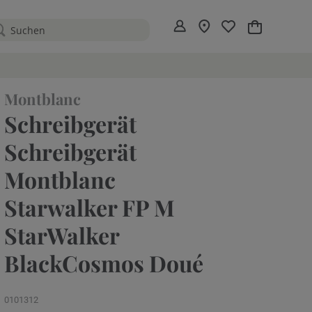
Mein Warenko
Montblanc
Schreibgerät
Schreibgerät
Montblanc
Starwalker FP M
StarWalker
BlackCosmos Doué
0101312