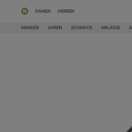
DAMEN
HERREN
MARKEN
UHREN
SCHMUCK
ANLÄSSE
A
Zum
Ende
der
Bildgalerie
springen