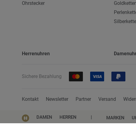
Ohrstecker
Goldkette
Perlenkett
Silberkett
Herrenuhren
Damenuh
Sichere Bezahlung
Kontakt
Newsletter
Partner
Versand
Wider
DAMEN
HERREN
|
MARKEN
U