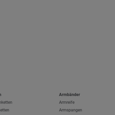
n
Armbänder
ketten
Armreife
etten
Armspangen