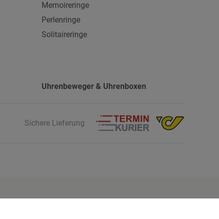
Memoireringe
Perlenringe
Solitaireringe
Uhrenbeweger & Uhrenboxen
Sichere Lieferung