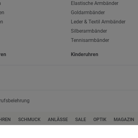
n
Elastische Armbänder
en
Goldarmbänder
en
Leder & Textil Armbänder
Silberarmbänder
Tennisarmbänder
ren
Kinderuhren
rufsbelehrung
HREN
SCHMUCK
ANLÄSSE
SALE
OPTIK
MAGAZIN