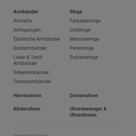
Armbänder
Ringe
Armreife
Farbsteinringe
Armspangen
Goldringe
Elastische Armbänder
Memoireringe
Goldarmbänder
Perlenringe
Leder & Textil
Solitaireringe
Armbänder
Silberarmbänder
Tennisarmbänder
Herrenuhren
Damenuhren
Kinderuhren
Uhrenbeweger &
Uhrenboxen
Sichere Bezahlung