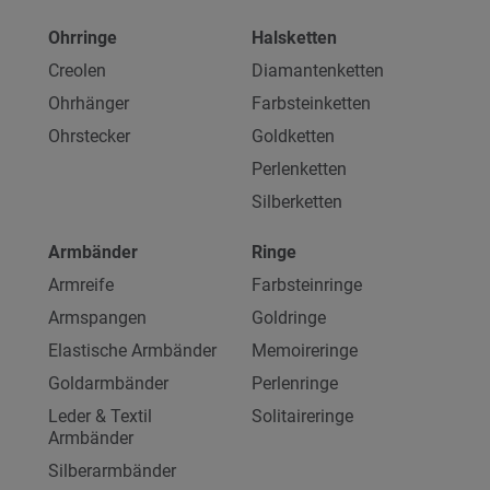
Ohrringe
Halsketten
Creolen
Diamantenketten
Ohrhänger
Farbsteinketten
Ohrstecker
Goldketten
Perlenketten
Silberketten
Armbänder
Ringe
Armreife
Farbsteinringe
Armspangen
Goldringe
Elastische Armbänder
Memoireringe
Goldarmbänder
Perlenringe
Leder & Textil
Solitaireringe
Armbänder
Silberarmbänder