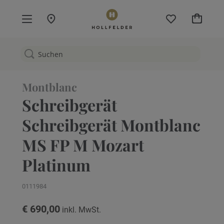
Mein W
Montblanc
Schreibgerät
Schreibgerät Montblanc
MS FP M Mozart
Platinum
0111984
€ 690,00