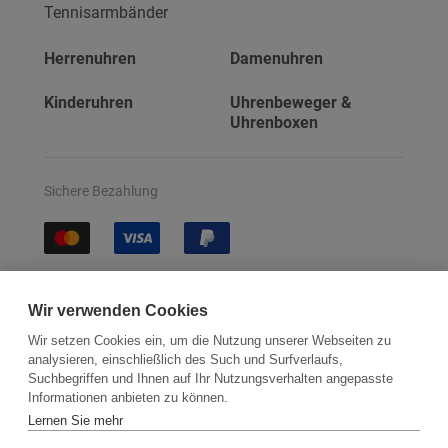
Tennisarmbänder
Herrenuhren
Damenuhren
Kinderuhren
Uhrenbeweger &
Uhrenboxen
Sichere Bezahlung
Sichere Lieferung
Wir verwenden Cookies
Wir setzen Cookies ein, um die Nutzung unserer Webseiten zu
analysieren, einschließlich des Such und Surfverlaufs,
Suchbegriffen und Ihnen auf Ihr Nutzungsverhalten angepasste
Informationen anbieten zu können.
Lernen Sie mehr
Kontakt
Newsletter
Partner
Versand