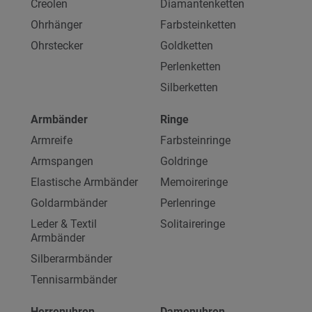
Creolen
Diamantenketten
Ohrhänger
Farbsteinketten
Ohrstecker
Goldketten
Perlenketten
Silberketten
Armbänder
Ringe
Armreife
Farbsteinringe
Armspangen
Goldringe
Elastische Armbänder
Memoireringe
Goldarmbänder
Perlenringe
Leder & Textil
Solitaireringe
Armbänder
Silberarmbänder
Tennisarmbänder
Herrenuhren
Damenuhren