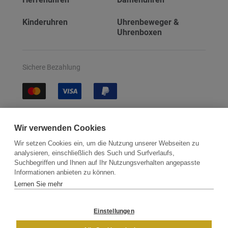
Kinderuhren
Uhrenbeweger &
Uhrenboxen
Sichere Bezahlung
Sichere Lieferung
Wir verwenden Cookies
Wir setzen Cookies ein, um die Nutzung unserer Webseiten zu
analysieren, einschließlich des Such und Surfverlaufs,
Suchbegriffen und Ihnen auf Ihr Nutzungsverhalten angepasste
Informationen anbieten zu können.
Lernen Sie mehr
Kontakt
Newsletter
Partner
Versand
Widerrufsbelehrung
Einstellungen