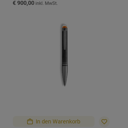
€ 900,00
Zum
Ende
der
Bildgalerie
springen
Zum
Anfang
der
Bildgalerie
In den Warenkorb
springen