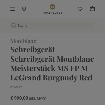
Mein W
Montblanc
Schreibgerät
Schreibgerät Montblanc
Meisterstück MS FP M
LeGrand Burgundy Red
0124677
€ 990,00