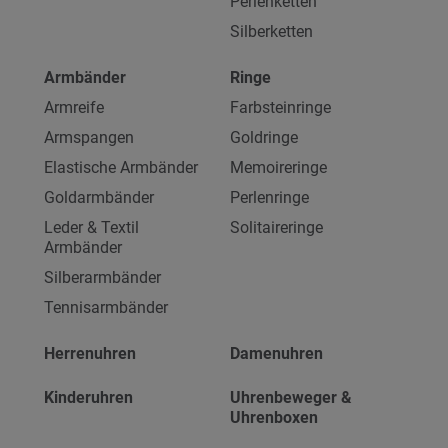
Perlenketten
Silberketten
Armbänder
Ringe
Armreife
Farbsteinringe
Armspangen
Goldringe
Elastische Armbänder
Memoireringe
Goldarmbänder
Perlenringe
Leder & Textil
Solitaireringe
Armbänder
Silberarmbänder
Tennisarmbänder
Herrenuhren
Damenuhren
Kinderuhren
Uhrenbeweger &
Uhrenboxen