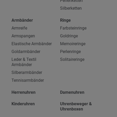
Perlenketten
Silberketten
Armbänder
Ringe
Armreife
Farbsteinringe
Armspangen
Goldringe
Elastische Armbänder
Memoireringe
Goldarmbänder
Perlenringe
Leder & Textil
Solitaireringe
Armbänder
Silberarmbänder
Tennisarmbänder
Herrenuhren
Damenuhren
Kinderuhren
Uhrenbeweger &
Uhrenboxen