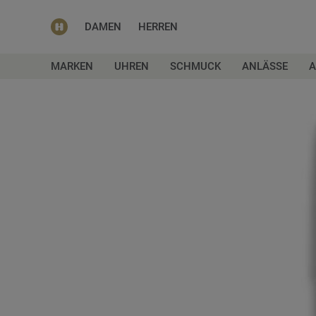
DAMEN
HERREN
MARKEN
UHREN
SCHMUCK
ANLÄSSE
A
Zum
Ende
der
Bildgalerie
springen