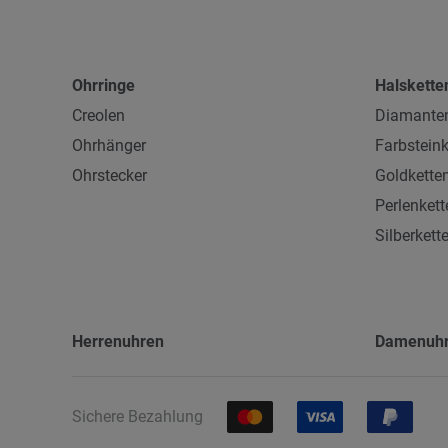
Ohrringe
Halskette
Creolen
Diamanten
Ohrhänger
Farbsteink
Ohrstecker
Goldkette
Perlenkett
Silberkett
Herrenuhren
Damenuh
Sichere Bezahlung