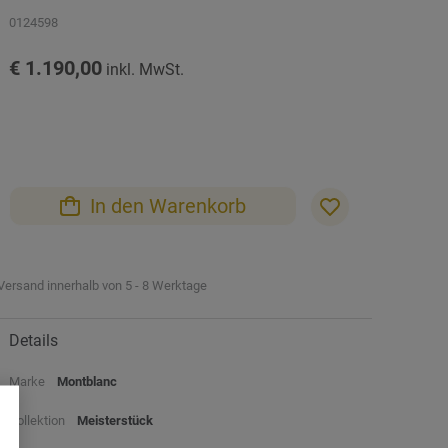
0124598
€ 1.190,00
In den Warenkorb
Versand innerhalb von 5 - 8 Werktage
Details
Marke
Montblanc
Kollektion
Meisterstück