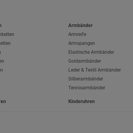
n
Armbänder
ketten
Armreife
etten
Armspangen
n
Elastische Armbänder
en
Goldarmbänder
en
Leder & Textil Armbänder
Silberarmbänder
Tennisarmbänder
ren
Kinderuhren