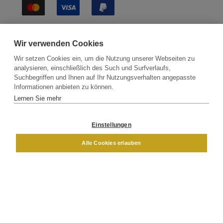
Sichere Lieferung
Wir verwenden Cookies
Wir setzen Cookies ein, um die Nutzung unserer Webseiten zu
analysieren, einschließlich des Such und Surfverlaufs,
Suchbegriffen und Ihnen auf Ihr Nutzungsverhalten angepasste
Informationen anbieten zu können.
Lernen Sie mehr
Kontakt
Newsletter
Partner
Versand
Widerrufsbelehrung
Einstellungen
DAMEN
HERREN
Alle Cookies erlauben
Impressum
AGB
Datenschutz