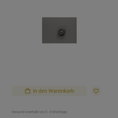
der
Bildgalerie
springen
Zum
Anfang
der
Bildgalerie
In den Warenkorb
springen
Versand innerhalb von 5 - 8 Werktage