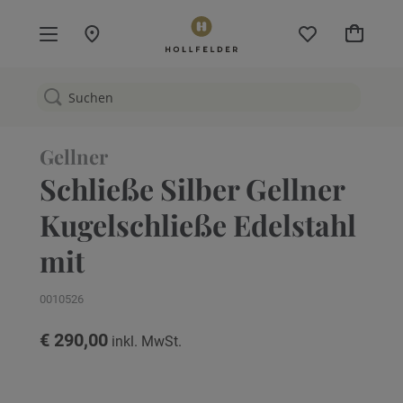
Mein W
Gellner
Schließe Silber Gellner
Kugelschließe Edelstahl
mit
0010526
€ 290,00
Zum
Ende