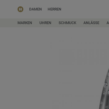
DAMEN
HERREN
MARKEN
UHREN
SCHMUCK
ANLÄSSE
A
Zum
Ende
der
Bildgalerie
springen