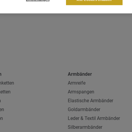
n
Armbänder
ketten
Armreife
etten
Armspangen
n
Elastische Armbänder
en
Goldarmbänder
en
Leder & Textil Armbänder
Silberarmbänder