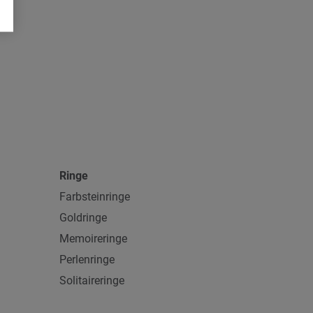
Ringe
Farbsteinringe
Goldringe
Memoireringe
Perlenringe
Solitaireringe