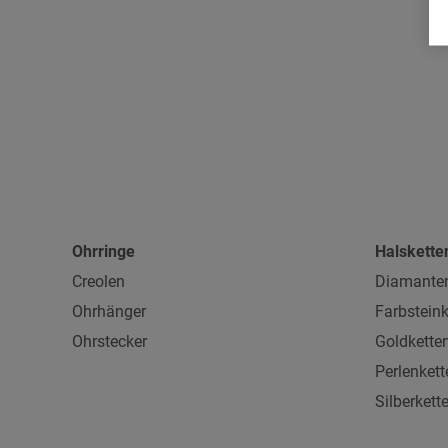
Ohrringe
Halskette
Creolen
Diamanten
Ohrhänger
Farbsteink
Ohrstecker
Goldkette
Perlenkett
Silberkett