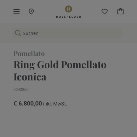
Mein W
Pomellato
Ring Gold Pomellato
Iconica
0042860
€ 6.800,00
Zum
Ende
der