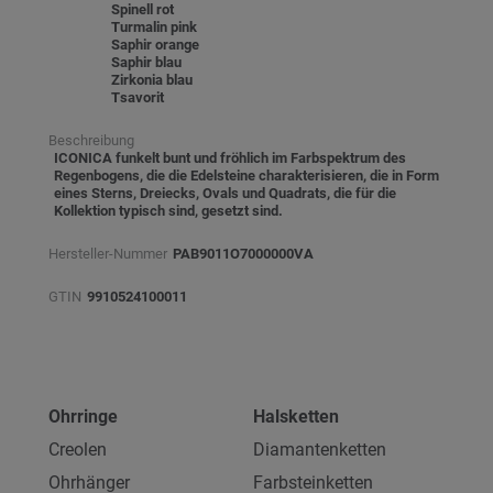
Spinell rot
Turmalin pink
Saphir orange
Saphir blau
Zirkonia blau
Tsavorit
Beschreibung
ICONICA funkelt bunt und fröhlich im Farbspektrum des
Regenbogens, die die Edelsteine charakterisieren, die in Form
eines Sterns, Dreiecks, Ovals und Quadrats, die für die
Kollektion typisch sind, gesetzt sind.
Hersteller-Nummer
PAB9011O7000000VA
GTIN
9910524100011
Ohrringe
Halsketten
Creolen
Diamantenketten
Ohrhänger
Farbsteinketten