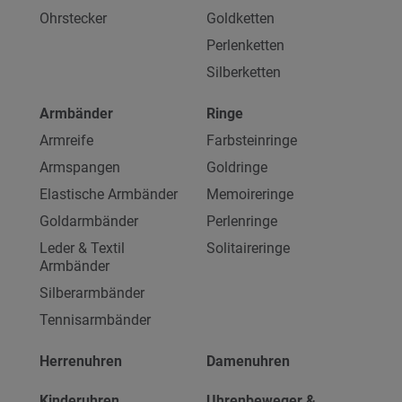
Ohrstecker
Goldketten
Perlenketten
Silberketten
Armbänder
Ringe
Armreife
Farbsteinringe
Armspangen
Goldringe
Elastische Armbänder
Memoireringe
Goldarmbänder
Perlenringe
Leder & Textil
Solitaireringe
Armbänder
Silberarmbänder
Tennisarmbänder
Herrenuhren
Damenuhren
Kinderuhren
Uhrenbeweger &