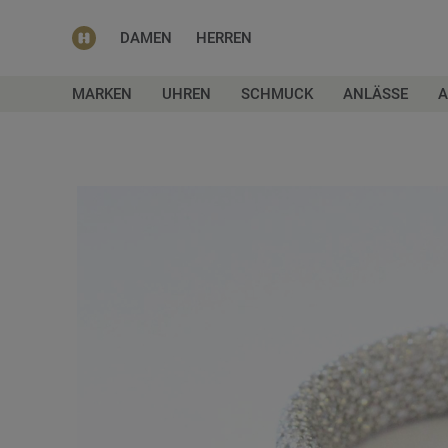
DAMEN
HERREN
MARKEN
UHREN
SCHMUCK
ANLÄSSE
A
Zum
Ende
der
Bildgalerie
springen