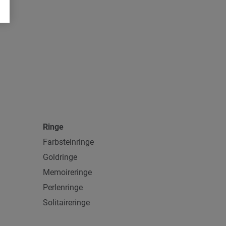
Ringe
Farbsteinringe
Goldringe
Memoireringe
Perlenringe
Solitaireringe