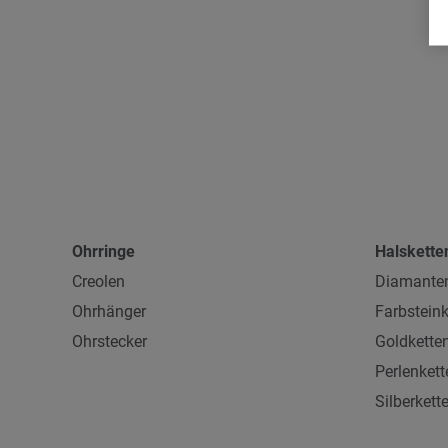
Ohrringe
Halskette
Creolen
Diamanten
Ohrhänger
Farbsteink
Ohrstecker
Goldkette
Perlenkett
Silberkett