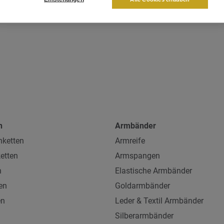
n
Armbänder
ketten
Armreife
etten
Armspangen
n
Elastische Armbänder
en
Goldarmbänder
en
Leder & Textil Armbänder
Silberarmbänder