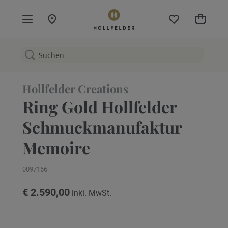
Mein W
Hollfelder Creations
Ring Gold Hollfelder
Schmuckmanufaktur
Memoire
0097156
€ 2.590,00
Zum
Ende