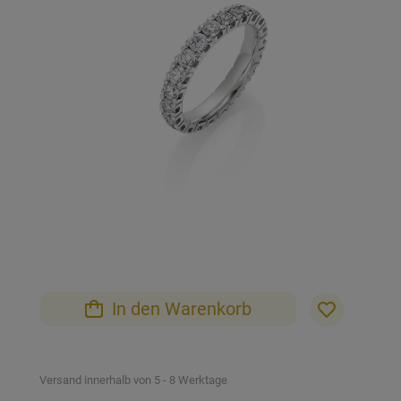
der
Bildgalerie
springen
Zum
Anfang
der
Bildgalerie
In den Warenkorb
springen
Versand innerhalb von 5 - 8 Werktage