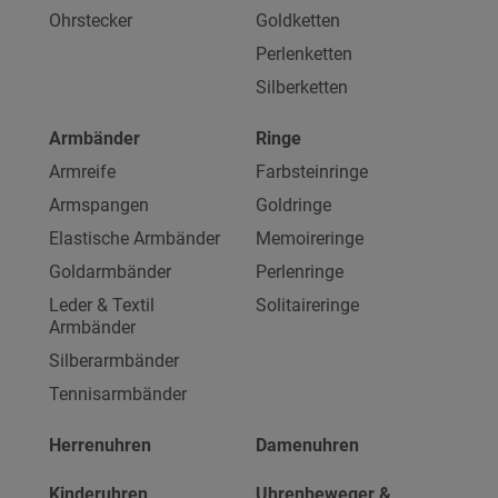
Ohrstecker
Goldketten
Perlenketten
Silberketten
Armbänder
Ringe
Armreife
Farbsteinringe
Armspangen
Goldringe
Elastische Armbänder
Memoireringe
Goldarmbänder
Perlenringe
Leder & Textil
Solitaireringe
Armbänder
Silberarmbänder
Tennisarmbänder
Herrenuhren
Damenuhren
Kinderuhren
Uhrenbeweger &