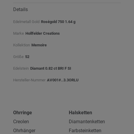
Details
Edelmetall Gold
Roségold 750 1.64 g
Marke
Hollfelder Creations
Kollektion
Memoire
Größe
52
Edelstein
Diamant 0.82 ct BRI F SI
Hersteller-Nummer
AV001#..3.3ORLU
Ohrringe
Halsketten
Creolen
Diamantenketten
Ohrhänger
Farbsteinketten