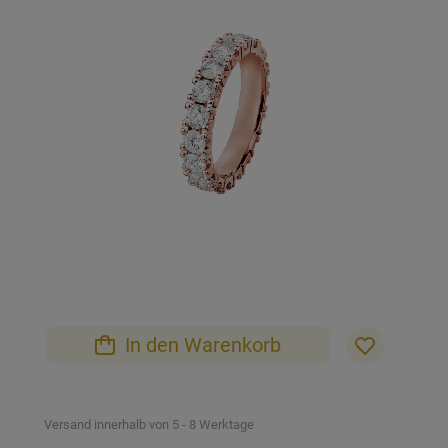
der
Bildgalerie
springen
Zum
Anfang
der
Bildgalerie
In den Warenkorb
springen
Versand innerhalb von 5 - 8 Werktage