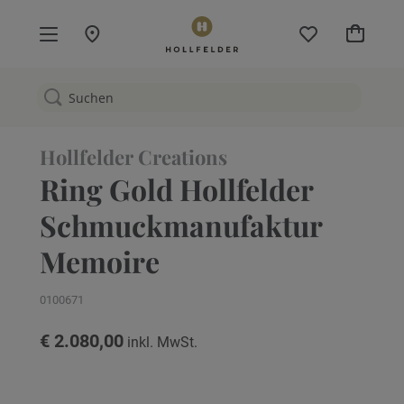
Mein W
Hollfelder Creations
Ring Gold Hollfelder
Schmuckmanufaktur
Memoire
0100671
€ 2.080,00
Zum
Ende