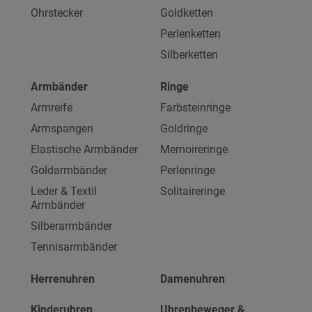
Ohrstecker
Goldketten
Perlenketten
Silberketten
Armbänder
Ringe
Armreife
Farbsteinringe
Armspangen
Goldringe
Elastische Armbänder
Memoireringe
Goldarmbänder
Perlenringe
Leder & Textil
Solitaireringe
Armbänder
Silberarmbänder
Tennisarmbänder
Herrenuhren
Damenuhren
Kinderuhren
Uhrenbeweger &