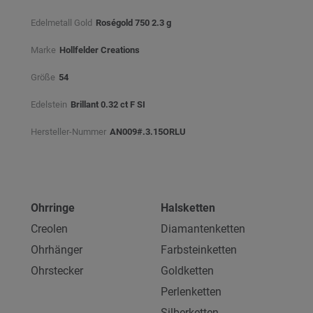
Edelmetall Gold
Roségold 750 2.3 g
Marke
Hollfelder Creations
Größe
54
Edelstein
Brillant 0.32 ct F SI
Hersteller-Nummer
AN009#.3.15ORLU
Ohrringe
Halsketten
Creolen
Diamantenketten
Ohrhänger
Farbsteinketten
Ohrstecker
Goldketten
Perlenketten
Silberketten