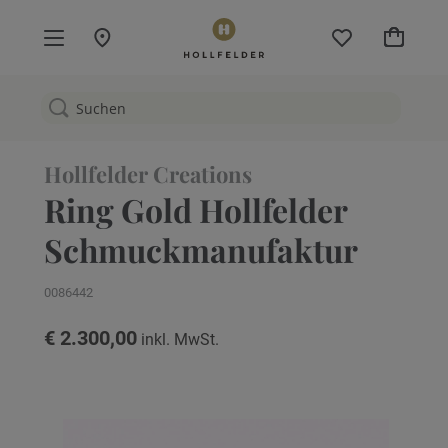
Mein W
Hollfelder Creations
Ring Gold Hollfelder
Schmuckmanufaktur
0086442
€ 2.300,00
Zum
Ende
der