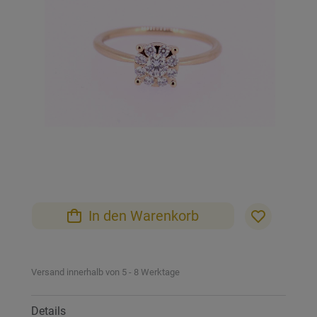
Bildgalerie
springen
Zum
Anfang
der
Bildgalerie
In den Warenkorb
springen
Versand innerhalb von 5 - 8 Werktage
Details