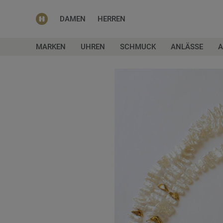
DAMEN
HERREN
MARKEN
UHREN
SCHMUCK
ANLÄSSE
A
Zum
Ende
der
Bildgalerie
springen