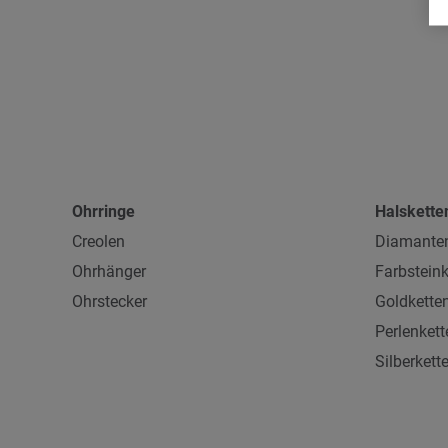
Ohrringe
Halskette
Creolen
Diamanten
Ohrhänger
Farbsteink
Ohrstecker
Goldkette
Perlenkett
Silberkett