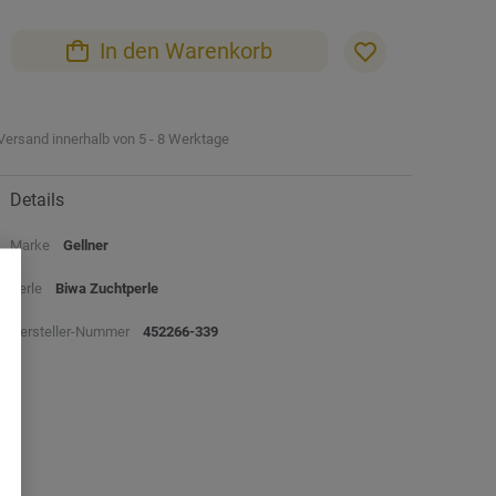
In den Warenkorb
Versand innerhalb von 5 - 8 Werktage
Details
Marke
Gellner
Perle
Biwa Zuchtperle
Hersteller-Nummer
452266-339