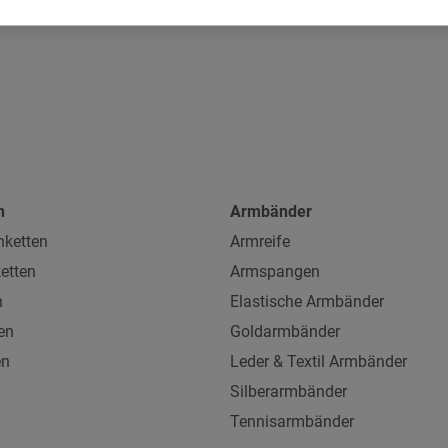
n
Armbänder
ketten
Armreife
etten
Armspangen
n
Elastische Armbänder
en
Goldarmbänder
en
Leder & Textil Armbänder
Silberarmbänder
Tennisarmbänder