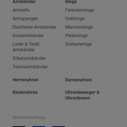
Armbänder
Ringe
Armreife
Farbsteinringe
Armspangen
Goldringe
Elastische Armbänder
Memoireringe
Goldarmbänder
Perlenringe
Leder & Textil
Solitaireringe
Armbänder
Silberarmbänder
Tennisarmbänder
Herrenuhren
Damenuhren
Kinderuhren
Uhrenbeweger &
Uhrenboxen
Sichere Bezahlung