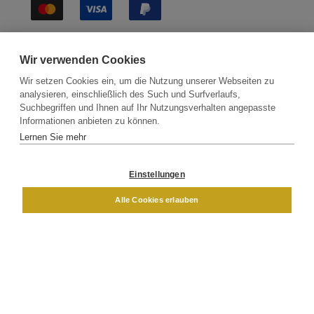
Sichere Lieferung
Wir verwenden Cookies
Wir setzen Cookies ein, um die Nutzung unserer Webseiten zu
analysieren, einschließlich des Such und Surfverlaufs,
Suchbegriffen und Ihnen auf Ihr Nutzungsverhalten angepasste
Informationen anbieten zu können.
Lernen Sie mehr
Kontakt
Newsletter
Partner
Versand
Widerrufsbelehrung
Einstellungen
DAMEN
HERREN
Alle Cookies erlauben
Impressum
AGB
Datenschutz