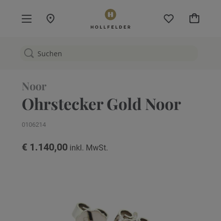
Mein W
Noor
Ohrstecker Gold Noor
0106214
€ 1.140,00
Zum
Ende
der
Bildgalerie
springen