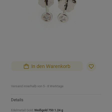
Zum
Anfang
der
Bildgalerie
In den Warenkorb
springen
Versand innerhalb von 5 - 8 Werktage
Details
Edelmetall Gold
Weißgold 750 1.24 g