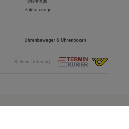
Perlenringe
Solitaireringe
Uhrenbeweger & Uhrenboxen
Sichere Lieferung
Finde mehr Inspiration