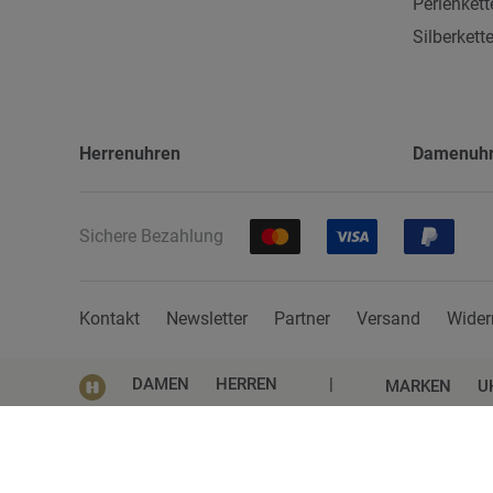
Perlenkett
Silberkett
Herrenuhren
Damenuh
Sichere Bezahlung
Kontakt
Newsletter
Partner
Versand
Wider
DAMEN
HERREN
|
MARKEN
U
Impressum
AGB
Datenschutz