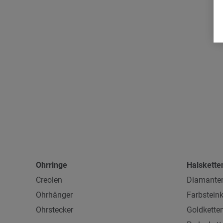
Ohrringe
Halskette
Creolen
Diamanten
Ohrhänger
Farbsteink
Ohrstecker
Goldkette