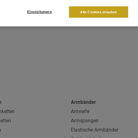
Einstellungen
Alle Cookies erlauben
n
Armbänder
ketten
Armreife
etten
Armspangen
n
Elastische Armbänder