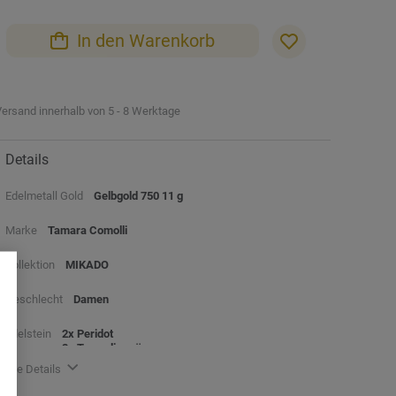
In den Warenkorb
ersand innerhalb von 5 - 8 Werktage
Details
Edelmetall Gold
Gelbgold 750 11 g
Marke
Tamara Comolli
Kollektion
MIKADO
Geschlecht
Damen
Edelstein
2x Peridot
2x Turmalin grün
alle Details
Beschreibung