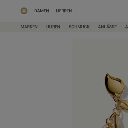
DAMEN
HERREN
MARKEN
UHREN
SCHMUCK
ANLÄSSE
A
Zum
Ende
der
Bildgalerie
springen