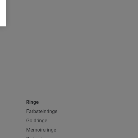
Dieser neue Ohrringstil ergänzt unsere ikonische Mikado-
Kollektion perfekt. Dank des abnehmbaren Unterteils bietet
dieses Ohrring-Design vielseitige Tragemöglichkeiten: lange,
baumelnde Ohrringe, ein Ohrstecker für den Alltag und
Anhänger, die an einer Kette getragen werden können. Allein das
Tragen der Ohrringe ergibt einen lässig-eleganten Look. In der
Color Story Rainforest funkelt ein grüner Turmalin kombiniert
mit einen grünen Peridot.
Hersteller-Nummer
E-M-d-2-RF-yg
Ringe
Farbsteinringe
Goldringe
Memoireringe