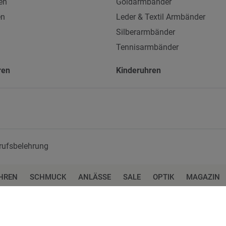
en
Goldarmbänder
en
Leder & Textil Armbänder
Silberarmbänder
Tennisarmbänder
ren
Kinderuhren
rufsbelehrung
HREN
SCHMUCK
ANLÄSSE
SALE
OPTIK
MAGAZIN