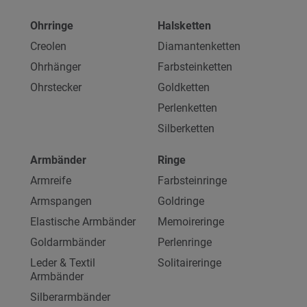
Ohrringe
Halsketten
Creolen
Diamantenketten
Ohrhänger
Farbsteinketten
Ohrstecker
Goldketten
Perlenketten
Silberketten
Armbänder
Ringe
Armreife
Farbsteinringe
Armspangen
Goldringe
Elastische Armbänder
Memoireringe
Goldarmbänder
Perlenringe
Leder & Textil
Solitaireringe
Armbänder
Silberarmbänder