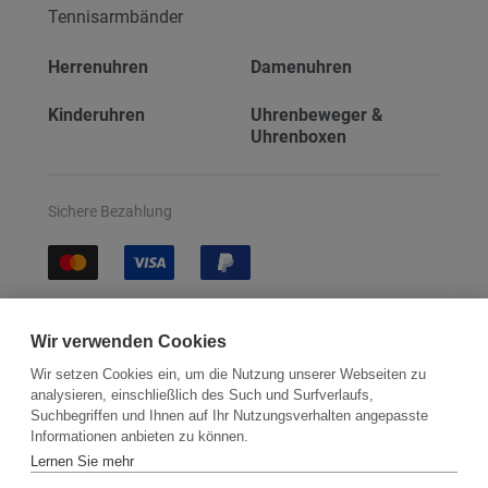
Tennisarmbänder
Herrenuhren
Damenuhren
Kinderuhren
Uhrenbeweger &
Uhrenboxen
Sichere Bezahlung
Sichere Lieferung
Wir verwenden Cookies
Wir setzen Cookies ein, um die Nutzung unserer Webseiten zu
analysieren, einschließlich des Such und Surfverlaufs,
Suchbegriffen und Ihnen auf Ihr Nutzungsverhalten angepasste
Informationen anbieten zu können.
Lernen Sie mehr
Kontakt
Newsletter
Partner
Versand