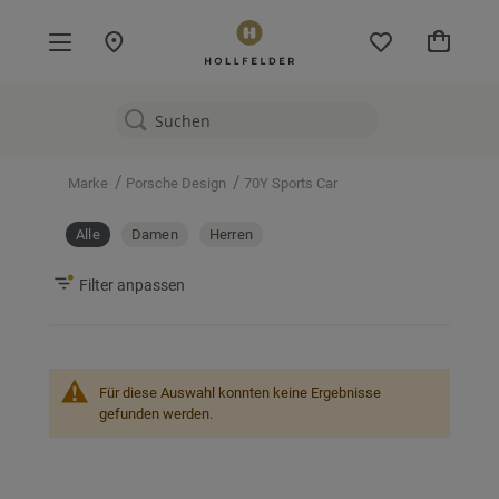
Mein W
/
/
Marke
Porsche Design
70Y Sports Car
Alle
Damen
Herren
Filter anpassen
Für diese Auswahl konnten keine Ergebnisse
gefunden werden.