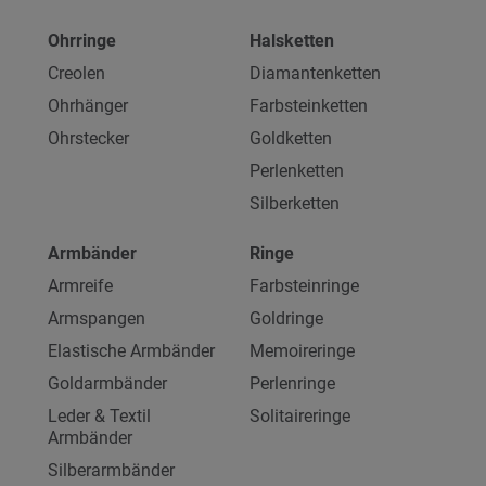
Ohrringe
Halsketten
Creolen
Diamantenketten
Ohrhänger
Farbsteinketten
Ohrstecker
Goldketten
Perlenketten
Silberketten
Armbänder
Ringe
Armreife
Farbsteinringe
Armspangen
Goldringe
Elastische Armbänder
Memoireringe
Goldarmbänder
Perlenringe
Leder & Textil
Solitaireringe
Armbänder
Silberarmbänder