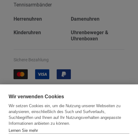
Tennisarmbänder
Herrenuhren
Damenuhren
Kinderuhren
Uhrenbeweger &
Uhrenboxen
Sichere Bezahlung
Sichere Lieferung
Wir verwenden Cookies
Wir setzen Cookies ein, um die Nutzung unserer Webseiten zu
analysieren, einschließlich des Such und Surfverlaufs,
Suchbegriffen und Ihnen auf Ihr Nutzungsverhalten angepasste
Informationen anbieten zu können.
Lernen Sie mehr
Kontakt
Newsletter
Partner
Versand