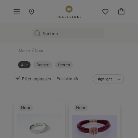
Mein W
/
Marke
Noor
Alle
Damen
Herren
Filter anpassen
Produkte:
48
Abstei
sortier
Noor
Noor