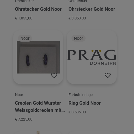
Ohrstecker
Ohrstecker
Ohrstecker Gold Noor
Ohrstecker Gold Noor
€ 1.055,00
€ 3.050,00
Noor
Noor
Noor
Farbsteinringe
Creolen Gold Wurster
Ring Gold Noor
Weissgoldcreolen mit
€ 3.535,00
Amethyst
€ 7.225,00