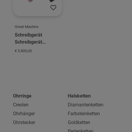
Great Masters
Schreibgerät
Schreibgerät
Montblanc Great
€ 5.800,00
Masters The Gift of
Writing James Purdey
FP M
Ohrringe
Halsketten
Creolen
Diamantenketten
Ohrhänger
Farbsteinketten
Ohrstecker
Goldketten
Perlenketten