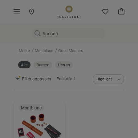
Mein W
/
/
Marke
Montblanc
Great Masters
Alle
Damen
Herren
Filter anpassen
Produkte:
1
Abstei
sortier
Montblanc