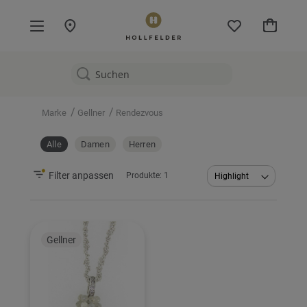
Mein W
/
/
Marke
Gellner
Rendezvous
Alle
Damen
Herren
Filter anpassen
Produkte:
1
Abstei
sortier
Gellner