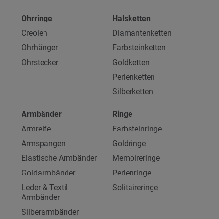
Ohrringe
Halsketten
Creolen
Diamantenketten
Ohrhänger
Farbsteinketten
Ohrstecker
Goldketten
Perlenketten
Silberketten
Armbänder
Ringe
Armreife
Farbsteinringe
Armspangen
Goldringe
Elastische Armbänder
Memoireringe
Goldarmbänder
Perlenringe
Leder & Textil
Solitaireringe
Armbänder
Silberarmbänder