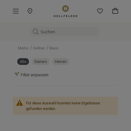
Mein W
/
/
Marke
Gellner
Basic
Alle
Damen
Herren
Filter anpassen
Für diese Auswahl konnten keine Ergebnisse
gefunden werden.