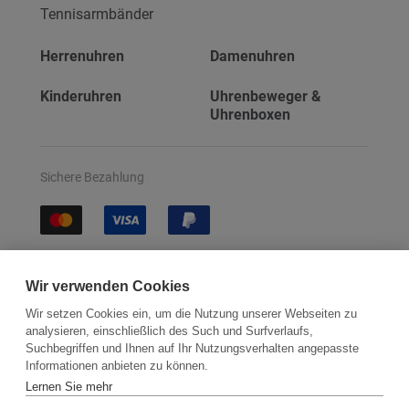
Tennisarmbänder
Herrenuhren
Damenuhren
Kinderuhren
Uhrenbeweger &
Uhrenboxen
Sichere Bezahlung
Sichere Lieferung
Wir verwenden Cookies
Wir setzen Cookies ein, um die Nutzung unserer Webseiten zu
analysieren, einschließlich des Such und Surfverlaufs,
Suchbegriffen und Ihnen auf Ihr Nutzungsverhalten angepasste
Informationen anbieten zu können.
Lernen Sie mehr
Kontakt
Newsletter
Partner
Versand