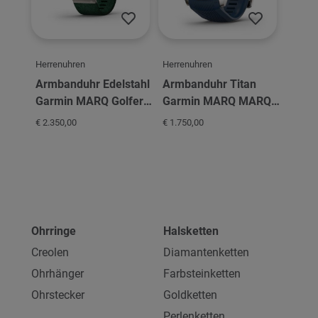
Herrenuhren
Herrenuhren
Armbanduhr Edelstahl
Armbanduhr Titan
Garmin MARQ Golfer
Garmin MARQ MARQ
Gen 2
Captain American
€ 2.350,00
€ 1.750,00
Ohrringe
Halsketten
Creolen
Diamantenketten
Ohrhänger
Farbsteinketten
Ohrstecker
Goldketten
Perlenketten