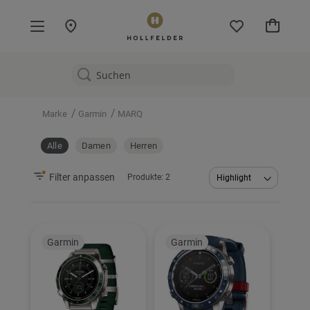
Mein W
/
/
Marke
Garmin
MARQ
Alle
Damen
Herren
Filter anpassen
Produkte:
2
Abstei
sortier
Garmin
Garmin