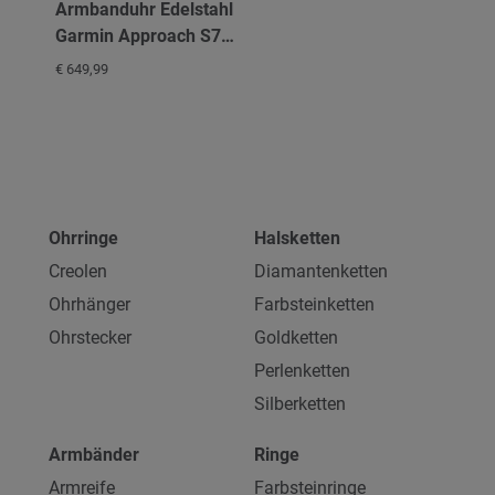
Armbanduhr Edelstahl
Garmin Approach S70
Black
€ 649,99
Ohrringe
Halsketten
Creolen
Diamantenketten
Ohrhänger
Farbsteinketten
Ohrstecker
Goldketten
Perlenketten
Silberketten
Armbänder
Ringe
Armreife
Farbsteinringe