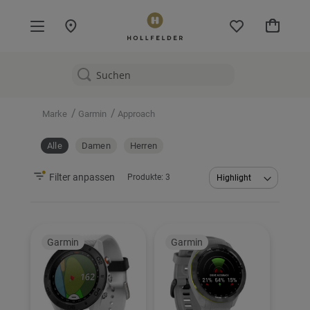
Mein W
/
/
Marke
Garmin
Approach
Alle
Damen
Herren
Filter anpassen
Produkte:
3
Abstei
sortier
Garmin
Garmin