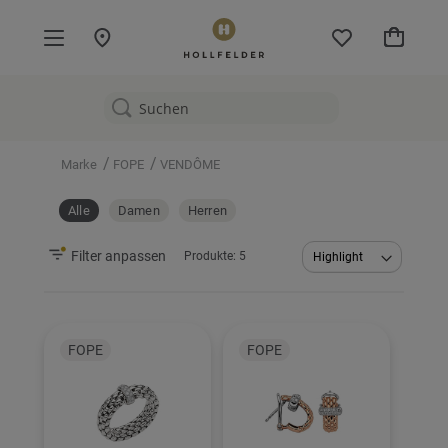
Mein W
/
/
Marke
FOPE
VENDÔME
Alle
Damen
Herren
Filter anpassen
Produkte:
5
Abstei
sortier
FOPE
FOPE